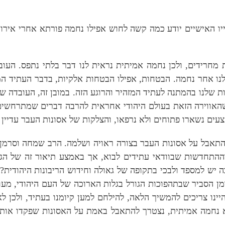
ו האישיים יודע כמה קשה לחוש אפילו נחמה פורתא אחרי אירוע
חרידים, ולכן נחמה אמיתית נראית לנו דבר בלתי נתפס. העובד
 אחר נחמה. הבטחות, אפילו הבטחות אלקיות, בדבר העתיד המז
נות שלנו בהמתנה לעתיד המזהיר והרוגע הזה. במובן זה, העובדה 
האווירה הזאת בעולם היהודי אחראית להרבה דברים שמתרחשים ב
ים נשארו פתוחים ולא נרפאו, והצלקות של אסונות העבר עדיין 
התאבל על אסונות העבר בצורה ראויה ושלמה. הרב שמחה וסרמ
וההתחדשות שבוודאי עתידים לבוא, אך באמצע תיאור זה של הג
בה יש למספד ולבכי בתקופה של גאולה וחידוש הריבונות היהודית? 
 הסביר שבתהפוכות הגורל בגלות הארוכה של העם היהודי, מעול
יינו צריכים להמשיך הלאה, להילחם למען קיומנו בעתיד, ולכן 
מצוא נחמה אמיתית, נצטרך להתאבל באמת על האסונות שפקדו א