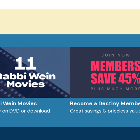
bi Wein Movies
Become a Destiny Memb
le on DVD or download
Great savings & priceless valu