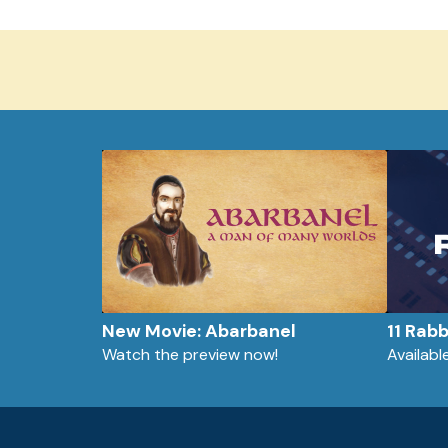
New Movie: Abarbanel
11 Rab
Watch the preview now!
Availab