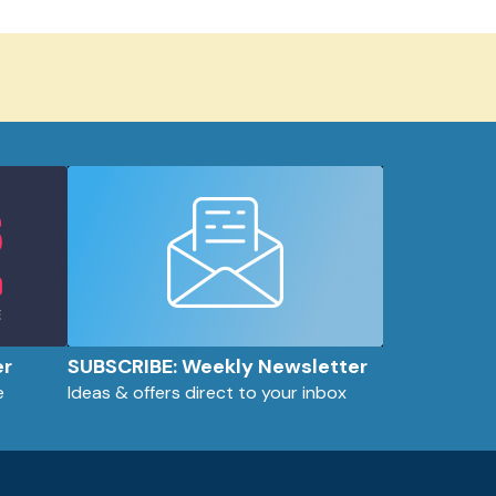
er
SUBSCRIBE: Weekly Newsletter
e
Ideas & offers direct to your inbox