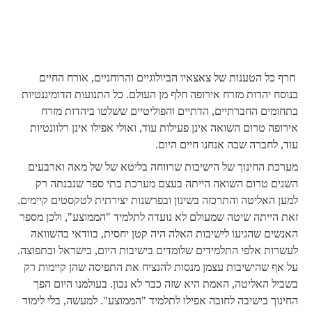
חרף כל הטענות של צאצאיו הביולוגיים והרוחניים, אורח החיים
בנוסח יהדות מזרח אירופה חלף מן העולם. כל התנועות הדומיננטיות
בתחומים החברתיים, הדתיים והפוליטיים ששלטו ביהדות מזרח
אירופה טרום השואה אינן פעילות עוד, ואולי אפילו אינן רלוונטיות
עוד, לחברה שבה אנחנו חיים היום.
מערכת החינוך של הישיבות שרווחה בליטא של של מאה וארבעים
השנים טרום השואה הייתה בעצם מערכת בתי ספר שנבנתה רק
למען האליטה והתרכזה בשינון ובפרשנות יצירתית לטקסטים קיימים.
זאת הייתה שיטה שמעולם לא נועדה לתלמיד "הממוצע", ולכן מספר
האנשים שהגיעו לישיבות האלה היה קטן יחסית, בוודאי בהשוואה
לעשרות אלפי התלמידים שלומדים בישיבות היום, בישראל ובתפוצה.
על אף שהישיבות עצמן מנסות להנציח את התפיסה שהן קיימות רק
בשביל האליטה, האמת היא שזה כבר לא נכון. בעולמנו היום הפך
החינוך בישיבה לחובה אפילו לתלמיד "הממוצע". למעשה, בלי לימוד