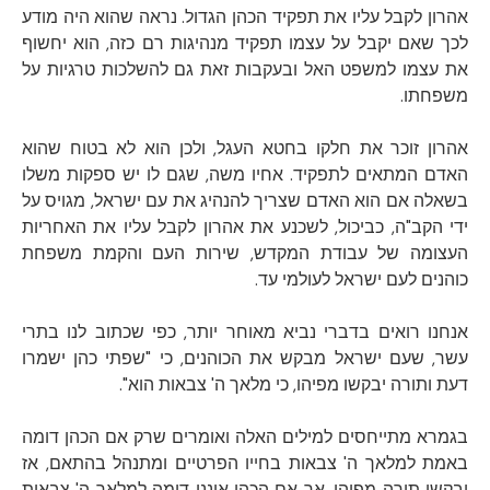
אהרון לקבל עליו את תפקיד הכהן הגדול. נראה שהוא היה מודע
לכך שאם יקבל על עצמו תפקיד מנהיגות רם כזה, הוא יחשוף
את עצמו למשפט האל ובעקבות זאת גם להשלכות טרגיות על
משפחתו.
אהרון זוכר את חלקו בחטא העגל, ולכן הוא לא בטוח שהוא
האדם המתאים לתפקיד. אחיו משה, שגם לו יש ספקות משלו
בשאלה אם הוא האדם שצריך להנהיג את עם ישראל, מגויס על
ידי הקב"ה, כביכול, לשכנע את אהרון לקבל עליו את האחריות
העצומה של עבודת המקדש, שירות העם והקמת משפחת
כוהנים לעם ישראל לעולמי עד.
אנחנו רואים בדברי נביא מאוחר יותר, כפי שכתוב לנו בתרי
עשר, שעם ישראל מבקש את הכוהנים, כי "שפתי כהן ישמרו
דעת ותורה יבקשו מפיהו, כי מלאך ה' צבאות הוא".
בגמרא מתייחסים למילים האלה ואומרים שרק אם הכהן דומה
באמת למלאך ה' צבאות בחייו הפרטיים ומתנהל בהתאם, אז
יבקשו תורה מפיהו. אך אם הכהן איננו דומה למלאך ה' צבאות