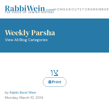
HOME
ABOUT
STORE
MEMBER
Weekly Parsha
View All Blog Categories
צו
Print
by
Rabbi Berel Wein
Monday, March 10, 2014