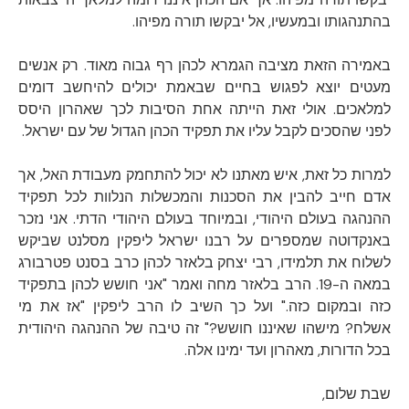
בהתנהגותו ובמעשיו, אל יבקשו תורה מפיהו.
באמירה הזאת מציבה הגמרא לכהן רף גבוה מאוד. רק אנשים
מעטים יוצא לפגוש בחיים שבאמת יכולים להיחשב דומים
למלאכים. אולי זאת הייתה אחת הסיבות לכך שאהרון היסס
לפני שהסכים לקבל עליו את תפקיד הכהן הגדול של עם ישראל.
למרות כל זאת, איש מאתנו לא יכול להתחמק מעבודת האל, אך
אדם חייב להבין את הסכנות והמכשלות הנלוות לכל תפקיד
ההנהגה בעולם היהודי, ובמיוחד בעולם היהודי הדתי. אני נזכר
באנקדוטה שמספרים על רבנו ישראל ליפקין מסלנט שביקש
לשלוח את תלמידו, רבי יצחק בלאזר לכהן כרב בסנט פטרבורג
במאה ה-19. הרב בלאזר מחה ואמר "אני חושש לכהן בתפקיד
כזה ובמקום כזה." ועל כך השיב לו הרב ליפקין "אז את מי
אשלח? מישהו שאיננו חושש?" זה טיבה של ההנהגה היהודית
בכל הדורות, מאהרון ועד ימינו אלה.
שבת שלום,