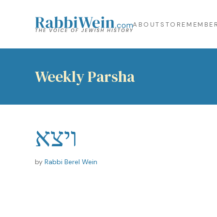
ABOUT
STORE
MEMBER
Weekly Parsha
ויצא
by
Rabbi Berel Wein