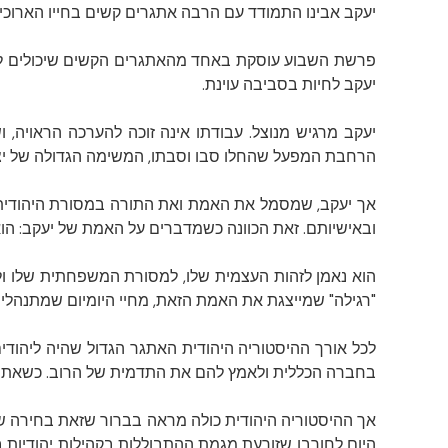
יעקב אבינו התמודד עם הרבה אתגרים קשים בחייו הארוכים
פרשת השבוע עוסקת באחד מהאתגרים הקשים שיכולים לעמו
יעקב לחיות בסביבה עוינת.
יעקב מרגיש מנוצל. עבודתו אינה זוכה להערכה הראויה, וש
הרחבת המפעל שהחלו סבו וסבתו, המשימה הגדולה של יצי
אך יעקב, שמסמל את האמת ואת התורה במסורת היהודית, א
ובאישיותם. זאת הכוונה כשמדברים על האמת של יעקב: הו
הוא נאמן לזהות העצמית שלו, למסורת המשפחתית שלו ולא
"רגילה" שמייצגת את האמת הזאת, מחיי היומיום שמתנהלים
לכל אורך ההיסטוריה היהודית האתגר הגדול שהיה ליהודים
בחברה הכללית ולאמץ להם את התדמית של הרוב. כשאתה 
אך ההיסטוריה היהודית כולה מראה בברור שזאת בחירה שגוי
היום לחורבן שזורעת מגמת ההתבוללות בקהילות יהודיות 