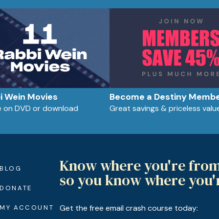
bi Wein Movies
Become a Destiny Memb
le on DVD or download
Great savings & priceless valu
Know where you're fro
BLOG
so you know where you'
DONATE
Get the free email crash course today:
MY ACCOUNT