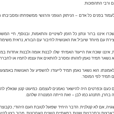
 ורבי התהפוכות.
ד בפנים כל אדם – הניתוק הגופני והרגשי ממשפחתו ומסביבתו המו
כרו איננו ברור ונתון כל הזמן לשינויים והתאמות, ובנוסף, חיי המ
רת עם מיוחד שיוביל את האנושית לחיבור עם הבורא, נראית משימה
יננו שוכח את הייעוד האמיתי שלו: לבנות אומה ולבנות אחדות במש
א נשאר תמיד נאמן לזהותו ומסרב להתאים את עצמו לחמיו או לחברה 
מונתו. הוא נשאר נאמן תמיד לייעודו: להשפיע על האנושות באמצעות
 תמיד לפי המוסר.
 כעם וכפרטים היה להישאר נאמנים לעצמם. כמיעוט קטן שנאלץ להתקי
בחרן, תתנהג כמו לבן – זאת הייתה המנטרה שלהם.
ה, אם לא קטלנית. הדבר היחיד שפועל לטובת העם היהודי, כקבוצה או 
בארצות ובתרבויות שונות במאתיים השנים האחרונות. מרוב רצון להי